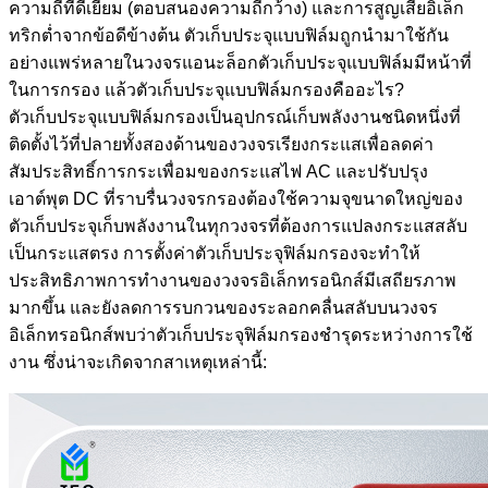
ความถี่ที่ดีเยี่ยม (ตอบสนองความถี่กว้าง) และการสูญเสียอิเล็ก
ทริกต่ำจากข้อดีข้างต้น ตัวเก็บประจุแบบฟิล์มถูกนำมาใช้กัน
อย่างแพร่หลายในวงจรแอนะล็อกตัวเก็บประจุแบบฟิล์มมีหน้าที่
ในการกรอง แล้วตัวเก็บประจุแบบฟิล์มกรองคืออะไร?
ตัวเก็บประจุแบบฟิล์มกรองเป็นอุปกรณ์เก็บพลังงานชนิดหนึ่งที่
ติดตั้งไว้ที่ปลายทั้งสองด้านของวงจรเรียงกระแสเพื่อลดค่า
สัมประสิทธิ์การกระเพื่อมของกระแสไฟ AC และปรับปรุง
เอาต์พุต DC ที่ราบรื่นวงจรกรองต้องใช้ความจุขนาดใหญ่ของ
ตัวเก็บประจุเก็บพลังงานในทุกวงจรที่ต้องการแปลงกระแสสลับ
เป็นกระแสตรง การตั้งค่าตัวเก็บประจุฟิล์มกรองจะทำให้
ประสิทธิภาพการทำงานของวงจรอิเล็กทรอนิกส์มีเสถียรภาพ
มากขึ้น และยังลดการรบกวนของระลอกคลื่นสลับบนวงจร
อิเล็กทรอนิกส์พบว่าตัวเก็บประจุฟิล์มกรองชำรุดระหว่างการใช้
งาน ซึ่งน่าจะเกิดจากสาเหตุเหล่านี้: